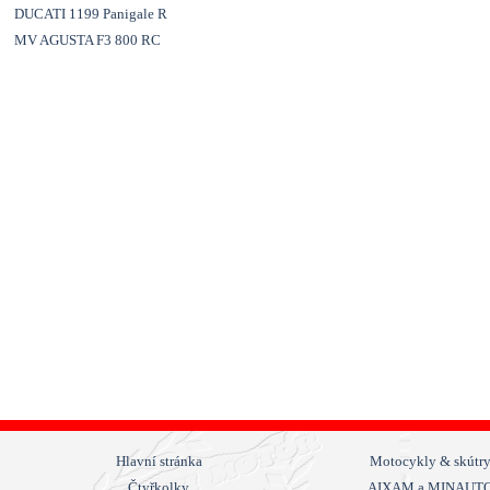
DUCATI 1199 Panigale R
MV AGUSTA F3 800 RC
Přeskočit menu
Hlavní stránka
Motocykly & skútr
Čtyřkolky
AIXAM a MINAUT