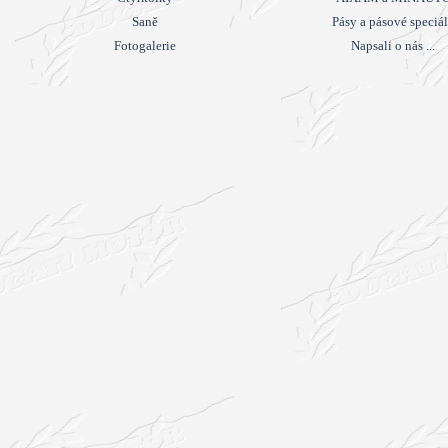
Saně
Pásy a pásové speciá
Fotogalerie
Napsali o nás ...
Návrat na obsah