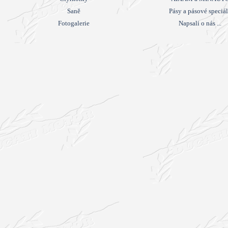
Saně
Pásy a pásové speciá
Fotogalerie
Napsali o nás ...
Návrat na obsah