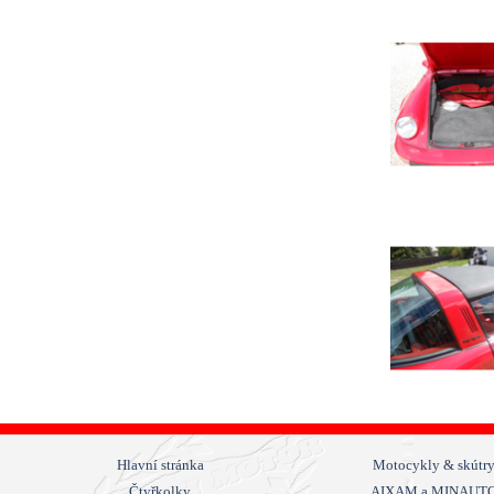
Hlavní stránka
Motocykly & skútr
Čtyřkolky
AIXAM a MINAUT